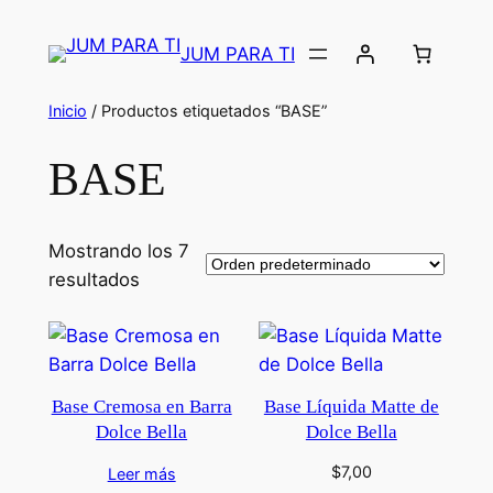
Saltar
¡Aprovecha las ofertas
de nuestro SHOW ROOM
Haz tu pedido
al
JUM PARA TI
con delivery incluido!
contenido
Inicio
/ Productos etiquetados “BASE”
BASE
Mostrando los 7
resultados
Base Cremosa en Barra
Base Líquida Matte de
Dolce Bella
Dolce Bella
$
7,00
Leer más